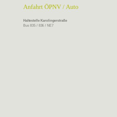
Anfahrt ÖPNV / Auto
Haltestelle
Karolingerstraße
Bus 835 / 836 / NE7
Notwendige
Diese
Cookies sind
nicht
optional. Sie