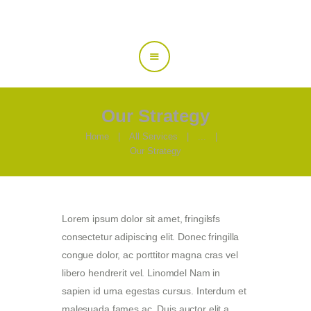
Über uns
Leistungen
Jobs
Öffnungszeiten
Our Strategy
Kontakte
Home
All Services
...
Our Strategy
Lorem ipsum dolor sit amet, fringilsfs
consectetur adipiscing elit. Donec fringilla
congue dolor, ac porttitor magna cras vel
libero hendrerit vel. Linomdel Nam in
sapien id urna egestas cursus. Interdum et
malesuada fames ac. Duis auctor elit a