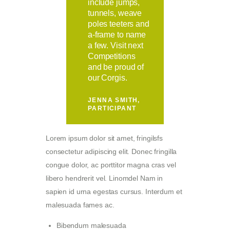
include jumps,
tunnels, weave
poles teeters and
a-frame to name
a few. Visit next
Competitions
and be proud of
our Corgis.
JENNA SMITH,
PARTICIPANT
Lorem ipsum dolor sit amet, fringilsfs
consectetur adipiscing elit. Donec fringilla
congue dolor, ac porttitor magna cras vel
libero hendrerit vel. Linomdel Nam in
sapien id urna egestas cursus. Interdum et
malesuada fames ac.
Bibendum malesuada