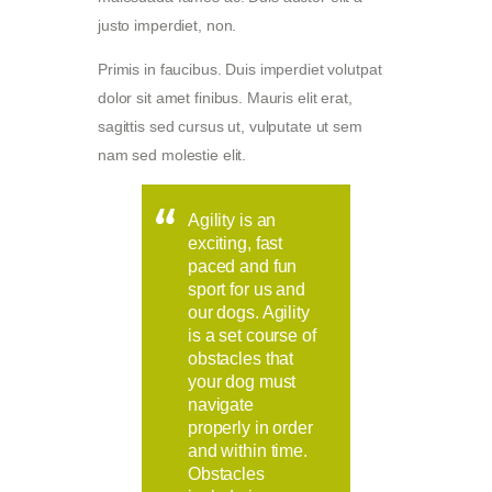
justo imperdiet, non.
Primis in faucibus. Duis imperdiet volutpat
dolor sit amet finibus. Mauris elit erat,
sagittis sed cursus ut, vulputate ut sem
nam sed molestie elit.
Agility is an
exciting, fast
paced and fun
sport for us and
our dogs. Agility
is a set course of
obstacles that
your dog must
navigate
properly in order
and within time.
Obstacles