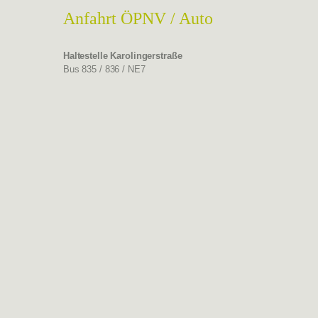
Anfahrt ÖPNV / Auto
Haltestelle
Karolingerstraße
Bus 835 / 836 / NE7
Notwendige
Diese
Cookies sind
nicht
optional. Sie