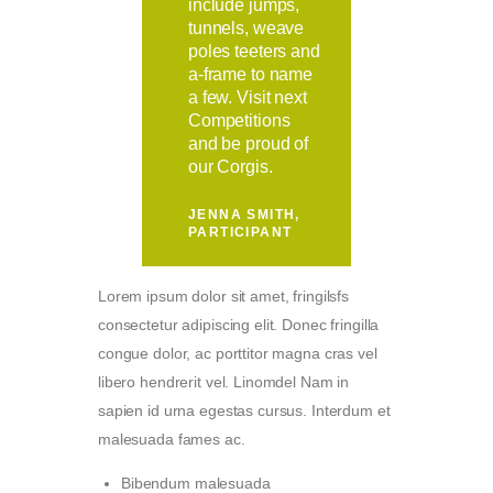
include jumps,
tunnels, weave
poles teeters and
a-frame to name
a few. Visit next
Competitions
and be proud of
our Corgis.
JENNA SMITH,
PARTICIPANT
Lorem ipsum dolor sit amet, fringilsfs
consectetur adipiscing elit. Donec fringilla
congue dolor, ac porttitor magna cras vel
libero hendrerit vel. Linomdel Nam in
sapien id urna egestas cursus. Interdum et
malesuada fames ac.
Bibendum malesuada