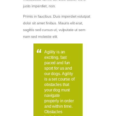
justo imperdiet, non.
Primis in faucibus. Duis imperdiet volutpat
dolor sit amet finibus. Mauris elit erat,
sagittis sed cursus ut, vulputate ut sem
nam sed molestie elit.
Agility is an
exciting, fast
paced and fun
sport for us and
our dogs. Agility
is a set course of
obstacles that
your dog must
navigate
properly in order
and within time.
Obstacles