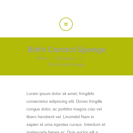
Über uns
Leistungen
Jobs
Öffnungszeiten
Birth Control Sponge
Kontakte
Home
All Services
...
Birth Control Sponge
Lorem ipsum dolor sit amet, fringilsfs
consectetur adipiscing elit. Donec fringilla
congue dolor, ac porttitor magna cras vel
libero hendrerit vel. Linomdel Nam in
sapien id urna egestas cursus. Interdum et
malesuada fames ac. Duis auctor elit a