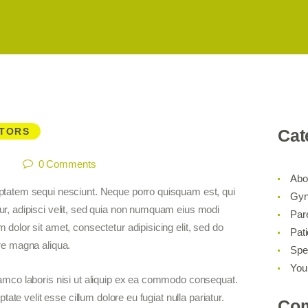
ITORS
Cat
i
0
Comments
Abo
uptatem sequi nesciunt. Neque porro quisquam est, qui
Gyn
ur, adipisci velit, sed quia non numquam eius modi
Par
dolor sit amet, consectetur adipisicing elit, sed do
Pati
re magna aliqua.
Spe
Your
lamco laboris nisi ut aliquip ex ea commodo consequat.
ptate velit esse cillum dolore eu fugiat nulla pariatur.
Co