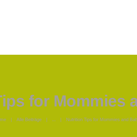
Über uns
Leistungen
Jobs
Öffnungszeiten
Kontakte
 Tips for Mommies 
me
Alle Beiträge
...
Nutrition Tips for Mommies and Bab