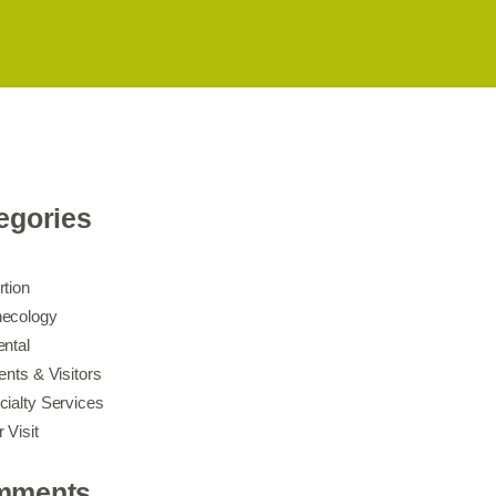
egories
rtion
ecology
ental
ents & Visitors
cialty Services
 Visit
mments