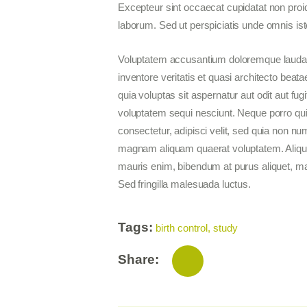
Excepteur sint occaecat cupidatat non proide
laborum. Sed ut perspiciatis unde omnis iste
Voluptatem accusantium doloremque laudan
inventore veritatis et quasi architecto bea
quia voluptas sit aspernatur aut odit aut fu
voluptatem sequi nesciunt. Neque porro qui
consectetur, adipisci velit, sed quia non n
magnam aliquam quaerat voluptatem. Aliqu
mauris enim, bibendum at purus aliquet, maxi
Sed fringilla malesuada luctus.
Tags:
birth control
,
study
Share: