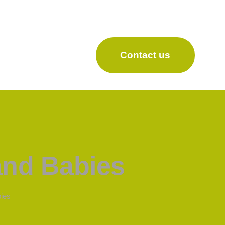
Contact us
and Babies
ies